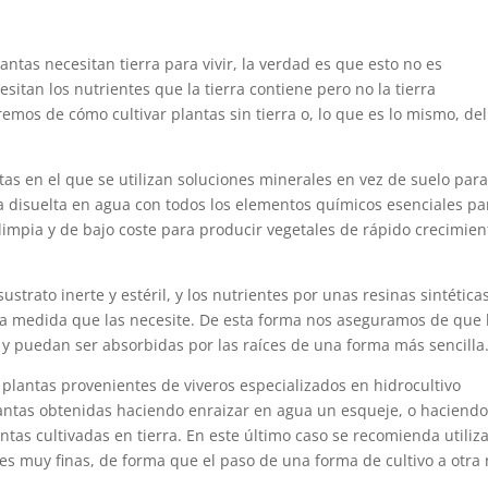
as necesitan tierra para vivir, la verdad es que esto no es
cesitan los nutrientes que la tierra contiene pero no la tierra
mos de cómo cultivar plantas sin tierra o, lo que es lo mismo, del
as en el que se utilizan soluciones minerales en vez de suelo par
va disuelta en agua con todos los elementos químicos esenciales pa
 limpia y de bajo coste para producir vegetales de rápido crecimien
sustrato inerte y estéril, y los nutrientes por unas resinas sintética
o a medida que las necesite. De esta forma nos aseguramos de que 
 y puedan ser absorbidas por las raíces de una forma más sencilla
 plantas provenientes de viveros especializados en hidrocultivo
lantas obtenidas haciendo enraizar en agua un esqueje, o haciend
ntas cultivadas en tierra. En este último caso se recomienda utiliz
es muy finas, de forma que el paso de una forma de cultivo a otra