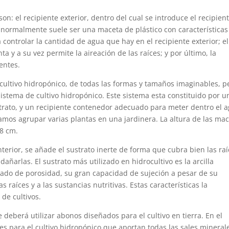
son: el recipiente exterior, dentro del cual se introduce el recipien
ue normalmente suele ser una maceta de plástico con características
a controlar la cantidad de agua que hay en el recipiente exterior; el
anta y a su vez permite la aireación de las raíces; y por último, la
ientes.
l cultivo hidropónico, de todas las formas y tamaños imaginables, p
sistema de cultivo hidropónico. Este sistema esta constituido por u
ustrato, y un recipiente contenedor adecuado para meter dentro el 
amos agrupar varias plantas en una jardinera. La altura de las ma
18 cm.
nterior, se añade el sustrato inerte de forma que cubra bien las ra
ñarlas. El sustrato más utilizado en hidrocultivo es la arcilla
rado de porosidad, su gran capacidad de sujeción a pesar de su
as raíces y a las sustancias nutritivas. Estas características la
 de cultivos.
 deberá utilizar abonos diseñados para el cultivo en tierra. En el
es para el cultivo hidropónico que aportan todas las sales mineral