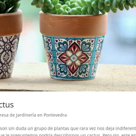
ctus
esa de Jardinería en Pontevedra
 son sin duda un grupo de plantas que rara vez nos deja indiferent
e le preguntemos podría describirnos un cactus. Pero ojo, este g