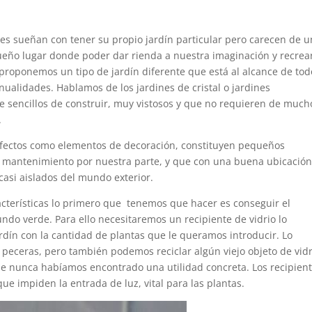
nes sueñan con tener su propio jardín particular pero carecen de u
ueño lugar donde poder dar rienda a nuestra imaginación y recrea
proponemos un tipo de jardín diferente que está al alcance de tod
ualidades. Hablamos de los jardines de cristal o jardines
e sencillos de construir, muy vistosos y que no requieren de much
.
erfectos como elementos de decoración, constituyen pequeños
mantenimiento por nuestra parte, y que con una buena ubicación
casi aislados del mundo exterior.
racterísticas lo primero que tenemos que hacer es conseguir el
do verde. Para ello necesitaremos un recipiente de vidrio lo
dín con la cantidad de plantas que le queramos introducir. Lo
uso peceras, pero también podemos reciclar algún viejo objeto de vid
e nunca habíamos encontrado una utilidad concreta. Los recipien
ue impiden la entrada de luz, vital para las plantas.