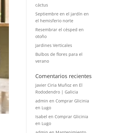
cáctus
Septiembre en el jardín en
el hemisferio norte
Resembrar el césped en
otoño
Jardines Verticales
Bulbos de flores para el
verano
Comentarios recientes
Javier Ciria Muñoz
en
El
Rododendro | Galicia
admin
en
Comprar Glicinia
en Lugo
Isabel
en
Comprar Glicinia
en Lugo
admin
en
Mantenimiento