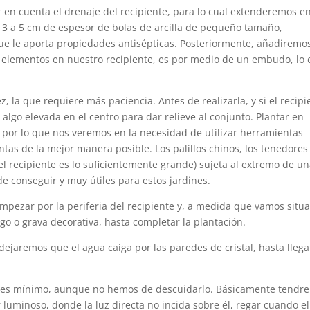
r en cuenta el drenaje del recipiente, para lo cual extenderemos en
 3 a 5 cm de espesor de bolas de arcilla de pequeño tamaño,
ue le aporta propiedades antisépticas. Posteriormente, añadiremos
 elementos en nuestro recipiente, es por medio de un embudo, lo 
ez, la que requiere más paciencia. Antes de realizarla, y si el recipi
 algo elevada en el centro para dar relieve al conjunto. Plantar en
, por lo que nos veremos en la necesidad de utilizar herramientas
ntas de la mejor manera posible. Los palillos chinos, los tenedores
 el recipiente es lo suficientemente grande) sujeta al extremo de u
e conseguir y muy útiles para estos jardines.
s empezar por la periferia del recipiente y, a medida que vamos situ
sgo o grava decorativa, hasta completar la plantación.
l dejaremos que el agua caiga por las paredes de cristal, hasta llega
es mínimo, aunque no hemos de descuidarlo. Básicamente tendr
luminoso, donde la luz directa no incida sobre él, regar cuando el